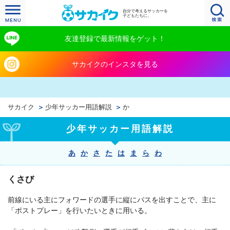
自分で考えるサッカーを
子どもたちに。
友達登録で最新情報をゲット！
サカイクのインスタを見る
サカイク
少年サッカー用語解説
か
少年サッカー用語解説
あ
か
さ
た
は
ま
ら
わ
くさび
前線にいる主にフォワードの選手に縦にパスを出すことで、主に
「ポストプレー」を行いたいときに用いる。