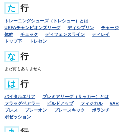
た
行
トレーニングシューズ（トレシュー）とは
UEFAチャンピオンズリーグ
ディシプリン
チャージ
体幹
チェック
ディフェンスライン
ディレイ
トップ下
トレセン
な
行
まだ何もありません
は
行
バイタルエリア
プレミアリーグ（サッカー）とは
フラッグベアラー
ビルドアップ
フィジカル
VAR
プレス
プレーオン
プレースキック
ボランチ
ポゼッション