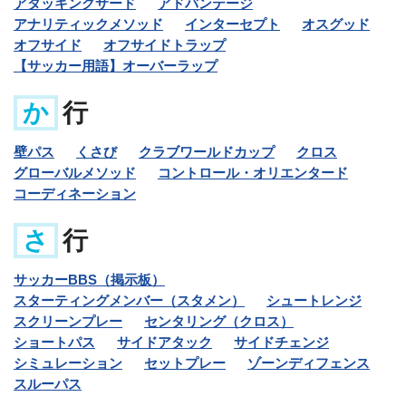
アタッキングサード
アドバンテージ
アナリティックメソッド
インターセプト
オスグッド
オフサイド
オフサイドトラップ
【サッカー用語】オーバーラップ
か
行
壁パス
くさび
クラブワールドカップ
クロス
グローバルメソッド
コントロール・オリエンタード
コーディネーション
さ
行
サッカーBBS（掲示板）
スターティングメンバー（スタメン）
シュートレンジ
スクリーンプレー
センタリング（クロス）
ショートパス
サイドアタック
サイドチェンジ
シミュレーション
セットプレー
ゾーンディフェンス
スルーパス