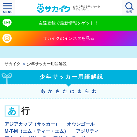
自分で考えるサッカーを
子どもたちに。
友達登録で最新情報をゲット！
サカイクのインスタを見る
サカイク
少年サッカー用語解説
少年サッカー用語解説
あ
か
さ
た
は
ま
ら
わ
あ
行
アジアカップ（サッカー）
オウンゴール
M-T-M（エム・ティー・エム）
アジリティ