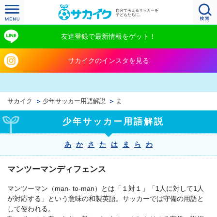
自分で考えるサッカーを
子どもたちに。
友達登録で最新情報をゲット！
サカイクのインスタを見る
サカイク
少年サッカー用語解説
ま
少年サッカー用語解説
あ
か
さ
た
は
ま
ら
わ
マンツーマンディフェンス
マンツーマン（
man- to-man
）とは「１対１」「1人に対して1人
が対応する」という意味の和製英語。サッカーでは守備の用語と
して使われる。