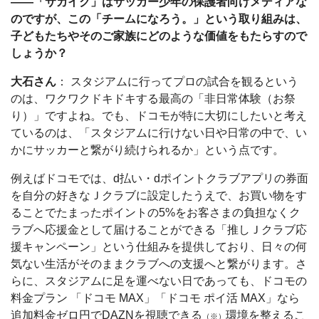
――「サカイク」はサッカー少年の保護者向けメディアな
のですが、この「チームになろう。」という取り組みは、
子どもたちやそのご家族にどのような価値をもたらすので
しょうか？
大石さん
： スタジアムに行ってプロの試合を観るという
のは、ワクワクドキドキする最高の「非日常体験（お祭
り）」ですよね。でも、ドコモが特に大切にしたいと考え
ているのは、「スタジアムに行けない日や日常の中で、い
かにサッカーと繋がり続けられるか」という点です。
例えばドコモでは、d払い・dポイントクラブアプリの券面
を自分の好きなＪクラブに設定したうえで、お買い物をす
ることでたまったポイントの5%をお客さまの負担なくク
ラブへ応援金として届けることができる「推しＪクラブ応
援キャンペーン」という仕組みを提供しており、日々の何
気ない生活がそのままクラブへの支援へと繋がります。さ
らに、スタジアムに足を運べない日であっても、ドコモの
料金プラン 「ドコモ MAX」「ドコモ ポイ活 MAX」なら
追加料金ゼロ円でDAZNを視聴できる
環境を整えるこ
（※）