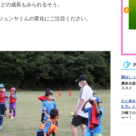
ほどの成長もみられるそう。
ジュンヤくんの変化にご注目ください。
や疲れに
人気No.1商品
カバリー
テクダマ
P
朝はしっ
農林水産
ススメ
心と体を
む力』と
川崎フロ
ャー！