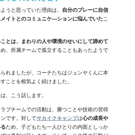
めようと思っていた理由は、
自分のプレーに自信
ムメイトとのコミュニケ―ションに悩んでいた
こ
いことは、まわりの人や環境のせいにして諦めて
ため、所属チームで孤立することもあったようで
見られましたが、コーチたちはジュンヤくんに本
話すことを根気よく続けました。
チは、こう話します。
クラブチームでの活動は、勝つことや技術の習得
インです。対して
サカイクキャンプ
は
心の成長や
いる
ため、子どもたち一人ひとりの内面としっか