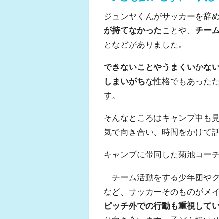
ジュンヤくんがサッカーを辞
が持てなかった
ことや、
チー
となどがありました。
できないことやうまくいかな
しまいがち
な性格でもあった
す。
そんなところはキャンプ中も
気で向き合い、時間をかけて
キャンプに帯同した菊池コー
「チーム活動をする少年団や
など、サッカーそのものがメ
ピッチ外での行動も重視して