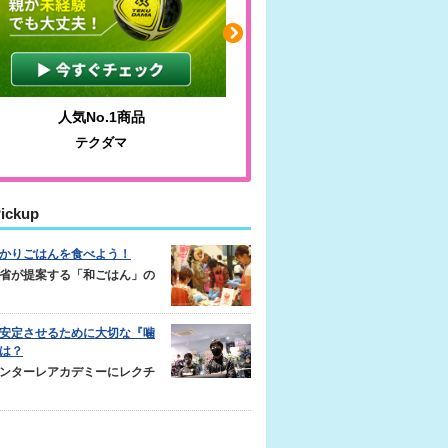
わかりやすい質問に沿って書ける
毎日の食事＋α
サカイクサッカーノート
キレキレ
ickup
かりごはんを食べよう！
省が提案する「和ごはん」の
安定させるために大切な『噛
は？
ンターレアカデミーにレクチ