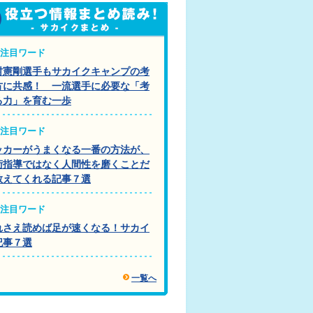
注目ワード
村憲剛選手もサカイクキャンプの考
方に共感！ 一流選手に必要な「考
る力」を育む一歩
注目ワード
ッカーがうまくなる一番の方法が、
術指導ではなく人間性を磨くことだ
教えてくれる記事７選
注目ワード
れさえ読めば足が速くなる！サカイ
記事７選
一覧へ