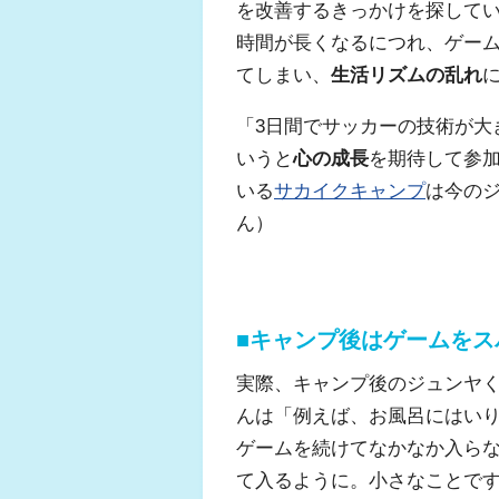
を改善するきっかけを探して
時間が長くなるにつれ、ゲー
てしまい、
生活リズムの乱れ
「3日間でサッカーの技術が大
いうと
心の成長
を期待して参
いる
サカイクキャンプ
は今の
ん）
■キャンプ後はゲームを
実際、キャンプ後のジュンヤ
んは「例えば、お風呂にはい
ゲームを続けてなかなか入ら
て入るように。小さなことで