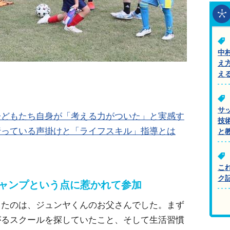
中
え
え
サ
子どもたち自身が「考える力がついた」と実感す
技
行っている声掛けと「ライフスキル」指導とは
と
こ
ク
キャンプという点に惹かれて参加
したのは、ジュンヤくんのお父さんでした。まず
がるスクールを探していたこと、そして生活習慣