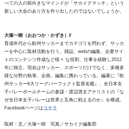
べての人の前向きなマインドが「サカイクマッチ」という
新しい大会のあり方を作り出したのではないでしょうか。
大塚一樹（おおつか・かずき）//
育成年代から欧州サッカーまでカテゴリを問わず、サッカ
ーを中心に取材活動を行う。雑誌、webの編集、企業サイ
トのコンテンツ作成など様々 な役割、仕事を経験し2012
年に独立。現在はサッカー、スポーツだけでなく、多種多
様な分野の執筆、企画、編集に携わっている。編著に『欧
州サッカー6大リーグパーフェクト監督名鑑』、全日本女
子バレーボールチームの参謀・渡辺啓太アナリストの『な
ぜ全日本女子バレーは世界と互角に戦えるのか』を構成。
Facebookページは
コチラ
取材・文／大塚一樹 写真／サカイク編集部