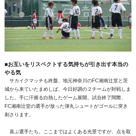
■お互いをリスペクトする気持ちが引き出す本当の
やる気
サカイクマッチも終盤、地元神奈川のFC湘南辻堂と茨
城から来ていたまめしば、今日好調の２チームが対戦しま
した。手に汗握る白熱したゲーム展開。試合終了間際、
FC湘南辻堂の選手が放った弾丸シュートがゴールに突き
刺さります。
喜ぶ選手たち。ここまではよくある光景ですが、点を取