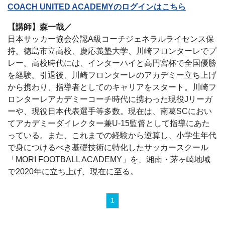
COACH UNITED ACADEMYのログインはこちら
【講師】森一哉／
日本サッカー協会公認A級コーチジェネラルライセンス保
持。徳島市立高校、慶応義塾大学、川崎フロンターレでプ
レー。高校時代には、インターハイと高円宮杯で全国優勝
を経験。引退後、川崎フロンターレのアカデミー立ち上げ
から携わり、指導者としてのキャリアをスタート。川崎フ
ロンターレアカデミーコーチ時代に携わった現役Jリーガ
ーや、現役日本代表選手等多数。現在は、南葛SCにおい
てアカデミーダイレクター兼U-15監督として指導にあた
っている。また、これまでの経験から逆算し、小学生年代
で身につけるべき基礎技術に特化したサッカースクール
「MORI FOOTBALL ACADEMY」を、湘南・茅ヶ崎地域
で2020年に立ち上げ、現在に至る。
1